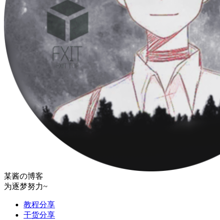
某酱の博客
为逐梦努力~
教程分享
干货分享