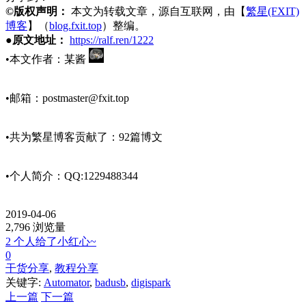
©版权声明：
本文为转载文章，源自互联网，由【
繁星(FXIT)
博客
】（
blog.fxit.top
）整编。
●原文地址：
https://ralf.ren/1222
•本文作者：某酱
•邮箱：
postmaster@fxit.top
•共为繁星博客贡献了：92篇博文
•个人简介：QQ:1229488344
2019-04-06
2,796 浏览量
2 个人给了小红心~
0
干货分享
,
教程分享
关键字:
Automator
,
badusb
,
digispark
上一篇
下一篇