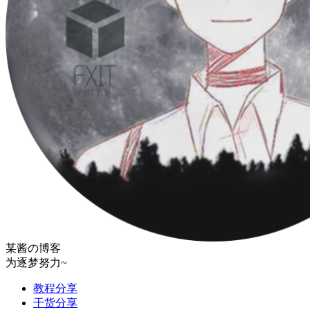
某酱の博客
为逐梦努力~
教程分享
干货分享