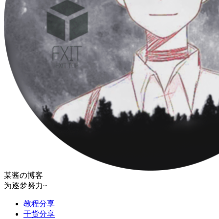
某酱の博客
为逐梦努力~
教程分享
干货分享