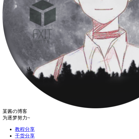
某酱の博客
为逐梦努力~
教程分享
干货分享