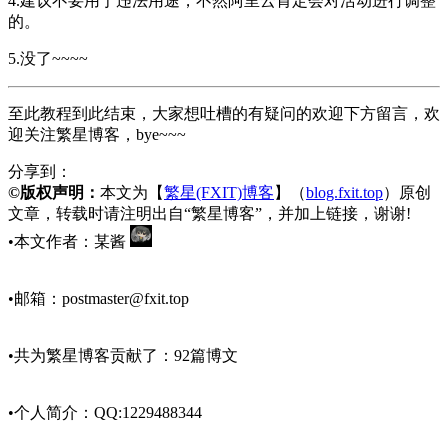
4.建议不要用于违法用途，不然阿里云肯定会对活动进行调整
的。
5.没了~~~~
至此教程到此结束，大家想吐槽的有疑问的欢迎下方留言，欢
迎关注繁星博客，bye~~~
分享到：
©版权声明：
本文为【
繁星(FXIT)博客
】（
blog.fxit.top
）原创
文章，转载时请注明出自“繁星博客”，并加上链接，谢谢!
•本文作者：某酱
•邮箱：
postmaster@fxit.top
•共为繁星博客贡献了：92篇博文
•个人简介：QQ:1229488344