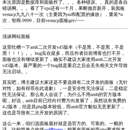
本次原因是数据库和面板炸了。。。各种错误。。真的是各自
错误啊。。。看了下vps还有一个月，果断抛弃新开，装面板
vestacp九九八十一次（主要因为ssl和配置的缘故），重装*n
次，智商-9999，目前vestacp面板get√~~~
浅谈网站面板
这里吐槽一下amh二次开发v45版本（不是黑，不是黑，不是
黑！！！）。。bug实在挺多，而且作者目前博客也打不开，
面板也没有继续更新了，确实不建议大家使用amh二次开发
v45版本。最严重的一个bug就是重启之后会丢失相关文件导致
无法启动。。
其实吧，博主建议大家还是不要选择有二次开发的面板（无针
对性，如有得罪在此道歉），一是安全性无法保证，二是稳定
性无法保证。那么有人会说了，为什么不用amh的官方版本
呢，好说，amh目前已经向付费方向发展了，虽然说有免费的
4.2版本，但是其php版本较低，而amh官方貌似无意更新了，
这也是导致有二次开发的原因了。
这么一来，咱们选面板最好就是选官方的、可靠的。一般的
话，比较简单点的就
一键lnmp
；想要有面板的而php要求版本