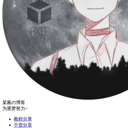
某酱の博客
为逐梦努力~
教程分享
干货分享