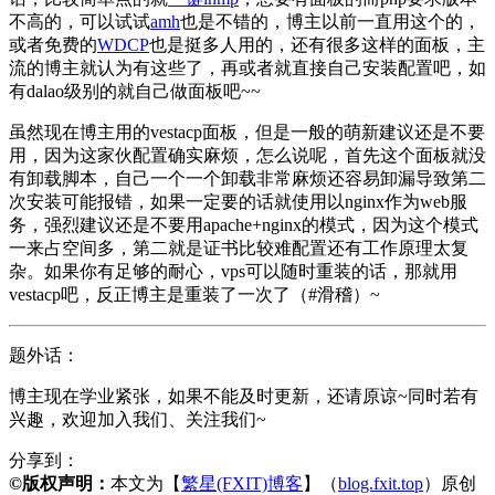
不高的，可以试试
amh
也是不错的，博主以前一直用这个的，
或者免费的
WDCP
也是挺多人用的，还有很多这样的面板，主
流的博主就认为有这些了，再或者就直接自己安装配置吧，如
有dalao级别的就自己做面板吧~~
虽然现在博主用的vestacp面板，但是一般的萌新建议还是不要
用，因为这家伙配置确实麻烦，怎么说呢，首先这个面板就没
有卸载脚本，自己一个一个卸载非常麻烦还容易卸漏导致第二
次安装可能报错，如果一定要的话就使用以nginx作为web服
务，强烈建议还是不要用apache+nginx的模式，因为这个模式
一来占空间多，第二就是证书比较难配置还有工作原理太复
杂。如果你有足够的耐心，vps可以随时重装的话，那就用
vestacp吧，反正博主是重装了一次了（#滑稽）~
题外话：
博主现在学业紧张，如果不能及时更新，还请原谅~同时若有
兴趣，欢迎加入我们、关注我们~
分享到：
©版权声明：
本文为【
繁星(FXIT)博客
】（
blog.fxit.top
）原创