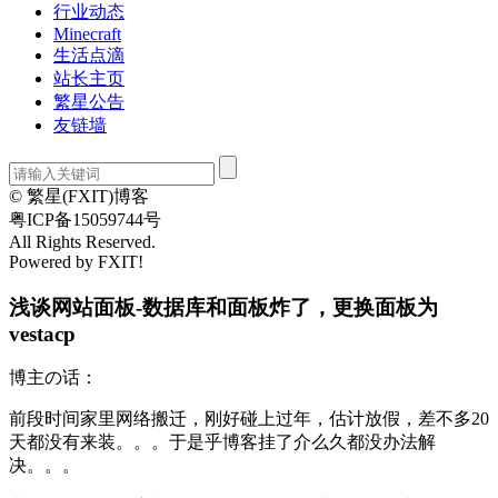
行业动态
Minecraft
生活点滴
站长主页
繁星公告
友链墙
© 繁星(FXIT)博客
粤ICP备15059744号
All Rights Reserved.
Powered by FXIT!
浅谈网站面板-数据库和面板炸了，更换面板为
vestacp
博主の话：
前段时间家里网络搬迁，刚好碰上过年，估计放假，差不多20
天都没有来装。。。于是乎博客挂了介么久都没办法解
决。。。