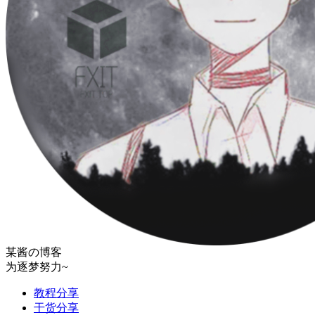
某酱の博客
为逐梦努力~
教程分享
干货分享