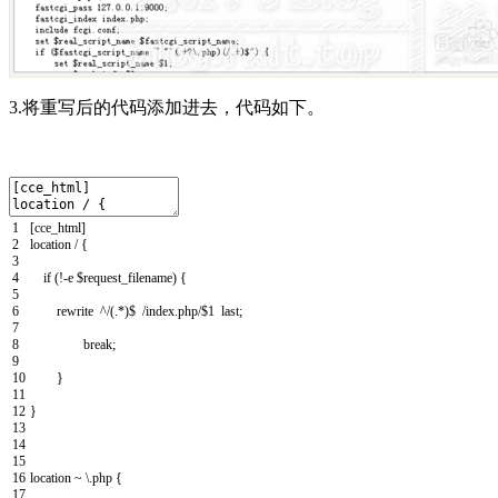
3.将重写后的代码添加进去，代码如下。
1
[
cce_html
]
2
location
/
{
3
4
if
(
!
-
e
$
request_filename
)
{
5
6
rewrite
^
/
(
.
*
)
$
/
index
.
php
/
$
1
last
;
7
8
break
;
9
10
}
11
12
}
13
14
15
16
location
~
\
.
php
{
17