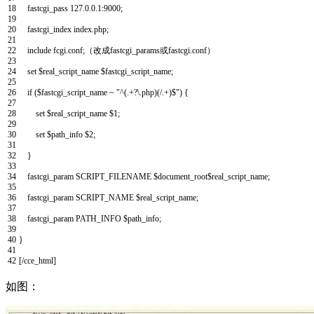
18
fastcgi
_
pass
127.0.0.1
:
9000
;
19
20
fastcgi_index
index
.
php
;
21
22
include
fcgi
.
conf
;
（改成
fastcgi
_
params或
fastcgi
.
conf
）
23
24
set
$
real_script
_
name
$
fastcgi_script_name
;
25
26
if
(
$
fastcgi_script_name
~
"^(.+?\.php)(/.+)$"
)
{
27
28
set
$
real_script
_
name
$
1
;
29
30
set
$
path
_
info
$
2
;
31
32
}
33
34
fastcgi_param
SCRIPT
_
FILENAME
$
document_root
$
real_script_name
;
35
36
fastcgi_param
SCRIPT
_
NAME
$
real_script_name
;
37
38
fastcgi_param
PATH
_
INFO
$
path_info
;
39
40
}
41
42
[
/
cce_html
]
如图：