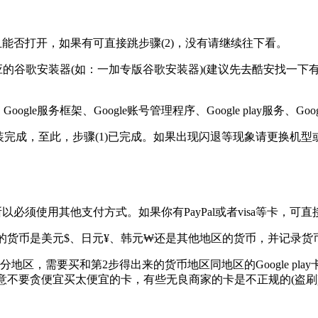
ay且能否打开，如果有可直接跳步骤(2)，没有请继续往下看。
应的谷歌安装器(如：一加专版谷歌安装器)(建议先去酷安找一下
服务框架、Google账号管理程序、Google play服务、Google
象则表面安装完成，至此，步骤(1)已完成。如果出现闪退等现象请
支付，所以必须使用其他支付方式。如果你有PayPal或者visa等卡，
aft，查看标价的货币是美元$、日元¥、韩元₩还是其他地区的货币，并记
play礼品卡分地区，需要买和第2步得出来的货币地区同地区的Google
，注意不要贪便宜买太便宜的卡，有些无良商家的卡是不正规的(盗