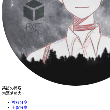
某酱の博客
为逐梦努力~
教程分享
干货分享