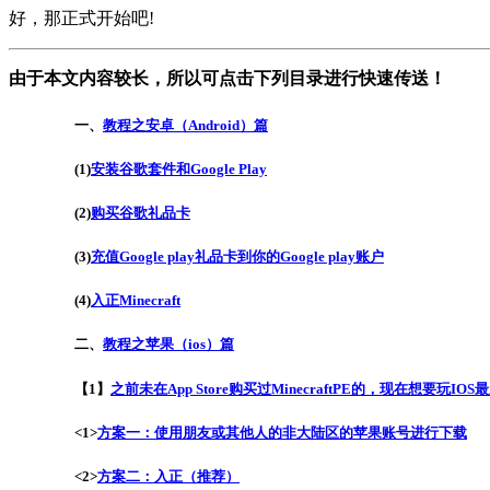
好，那正式开始吧!
由于本文内容较长，所以可点击下列目录进行快速传送！
一、
教程之安卓（Android）篇
(1)
安装谷歌套件和Google Play
(2)
购买谷歌礼品卡
(3)
充值Google play礼品卡到你的Google play账户
(4)
入正Minecraft
二、
教程之苹果（ios）篇
【1】
之前未在App Store购买过MinecraftPE的，现在想要玩IOS最
<1>
方案一：使用朋友或其他人的非大陆区的苹果账号进行下载
<2>
方案二：入正（推荐）