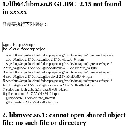
1./lib64/libm.so.6 GLIBC_2.15 not found
in xxxxx
只需要执行下列指令：
wget
http
:
//copr-be.cloud.fedoraproject.org/results/mosquito/myrepo-el6/epel-6-
x86_64/glibc-2.17-55.fc20/glibc-2.17-55.el6.x86_64.rpm
1
wget
http
:
//copr-be.cloud.fedoraproject.org/results/mosquito/myrepo-el6/epel-6-
2
x86_64/glibc-2.17-55.fc20/glibc-common-2.17-55.el6.x86_64.rpm
3
wget
http
:
//copr-be.cloud.fedoraproject.org/results/mosquito/myrepo-el6/epel-6-
4
x86_64/glibc-2.17-55.fc20/glibc-devel-2.17-55.el6.x86_64.rpm
5
wget
http
:
//copr-be.cloud.fedoraproject.org/results/mosquito/myrepo-el6/epel-6-
6
x86_64/glibc-2.17-55.fc20/glibc-headers-2.17-55.el6.x86_64.rpm
7
sudo
rpm
-
Uvh
glibc
-
2.17
-
55.el6.x86_64.rpm
8
glibc
-
common
-
2.17
-
55.el6.x86_64.rpm
glibc
-
devel
-
2.17
-
55.el6.x86_64.rpm
glibc
-
headers
-
2.17
-
55.el6.x86_64.rpm
2. libmvec.so.1: cannot open shared object
file: no such file or directory