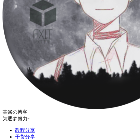
某酱の博客
为逐梦努力~
教程分享
干货分享