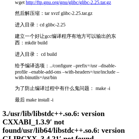
wget
http://ftp.gnu.org/gnu/glibc/glibc-2.25.tar.gz
然后解压缩：tar xvzf glibc-2.25.tar.gz
进入目录：cd glibc-2.25
建立一个好让gcc编译程序有地方可以输出的东
西：mkdir build
进入目录： cd build
给予编译选项：../configure –prefix=/usr –disable-
profile –enable-add-ons –with-headers=/usr/include –
with-binutils=/usr/bin
为了防止编译过程中有什么鬼问题： make -i
最后 make install -i
3./usr/lib/libstdc++.so.6: version
CXXABI_1.3.9′ not
found/usr/lib64/libstdc++.so.6: version
GLIBCXX_3.4.21′ not found