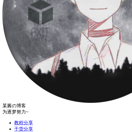
某酱の博客
为逐梦努力~
教程分享
干货分享