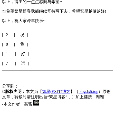
以上，博主的一点点感慨与希望~
也希望繁星博客我能继续坚持写下去，希望繁星越做越好!
以上，祝大家跨年快乐~
| 2 | 祝 |
| 0 | 我 |
| 1 | 好 |
| 7 | 运 |
分享到：
©版权声明：
本文为【
繁星(FXIT)博客
】（
blog.fxit.top
）原创
文章，转载时请注明出自“繁星博客”，并加上链接，谢谢!
•本文作者：某酱